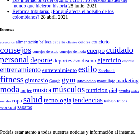
Día internacional del orgullo LGBT: 10 personalidades del
mundo que hicieron historia
28 junio, 2021
Reforma tributaria: ¿Por qué afecta el bolsillo de los
colombianos?
28 abril, 2021
Etiquetas
concierto
belleza
alimentación
cabello
colores
accesorios
clientes
consejos
cuidado
cuerpo
consejos de moda
consejos de estilo
personal
deporte
ejercicio
deportes
diseño
dieta
empresa
estilo
entrenamiento
entretenimiento
Facebook
fitness
gym
gimnasio
marketing
Google
innovacion
maquillaje
moda
músculos
musica
nutricion
piel
mujer
prendas
redes
salud
tendencias
tecnologia
ropa
trucos
trabajo
sociales
zapatos
workout
SÍGUENOS
Podrás estar atento a todas nuestras noticias y información al instante.