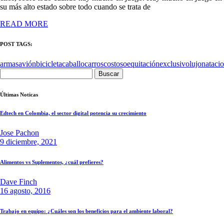
su más alto estado sobre todo cuando se trata de
READ MORE
POST TAGS:
armas
avión
bicicleta
caballo
carros
costoso
equitación
exclusivo
lujo
nataci
Buscar:
Últimas Noticas
Edtech en Colombia, el sector digital potencia su crecimiento
Jose Pachon
9 diciembre, 2021
Alimentos vs Suplementos, ¿cuál prefieres?
Dave Finch
16 agosto, 2016
Trabajo en equipo: ¿Cuáles son los beneficios para el ambiente laboral?