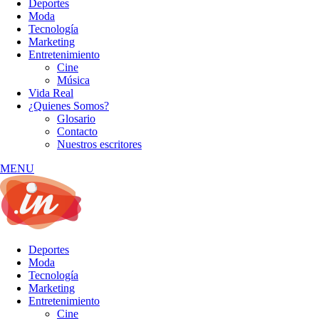
Deportes
Moda
Tecnología
Marketing
Entretenimiento
Cine
Música
Vida Real
¿Quienes Somos?
Glosario
Contacto
Nuestros escritores
MENU
Deportes
Moda
Tecnología
Marketing
Entretenimiento
Cine