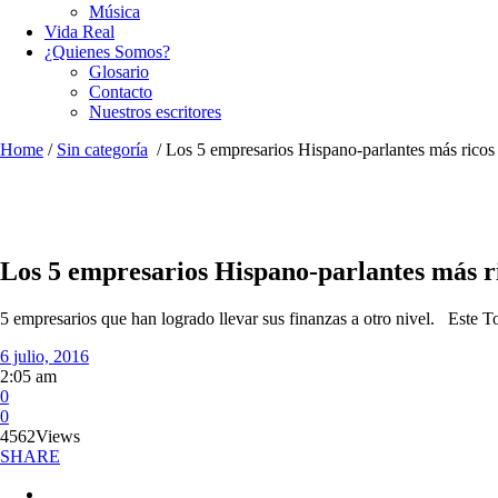
Música
Vida Real
¿Quienes Somos?
Glosario
Contacto
Nuestros escritores
Home
/
Sin categoría
/
Los 5 empresarios Hispano-parlantes más rico
Los 5 empresarios Hispano-parlantes más r
5 empresarios que han logrado llevar sus finanzas a otro nivel. Este T
6 julio, 2016
2:05 am
0
0
4562
Views
SHARE