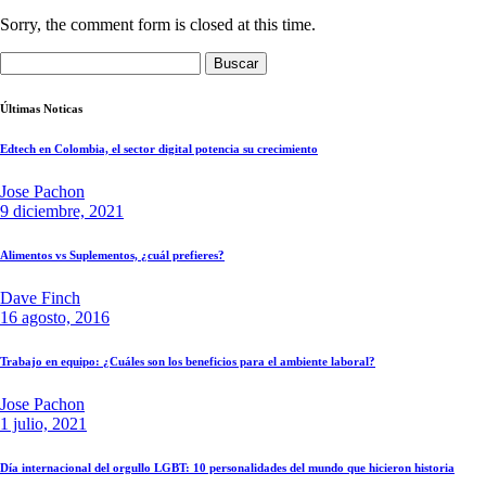
Sorry, the comment form is closed at this time.
Buscar:
Últimas Noticas
Edtech en Colombia, el sector digital potencia su crecimiento
Jose Pachon
9 diciembre, 2021
Alimentos vs Suplementos, ¿cuál prefieres?
Dave Finch
16 agosto, 2016
Trabajo en equipo: ¿Cuáles son los beneficios para el ambiente laboral?
Jose Pachon
1 julio, 2021
Día internacional del orgullo LGBT: 10 personalidades del mundo que hicieron historia