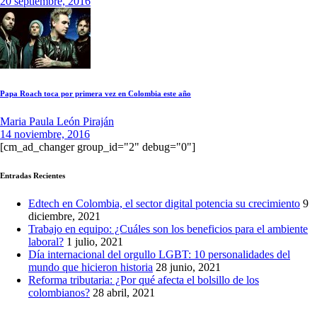
20 septiembre, 2016
Papa Roach toca por primera vez en Colombia este año
Maria Paula León Piraján
14 noviembre, 2016
[cm_ad_changer group_id="2" debug="0"]
Entradas Recientes
Edtech en Colombia, el sector digital potencia su crecimiento
9
diciembre, 2021
Trabajo en equipo: ¿Cuáles son los beneficios para el ambiente
laboral?
1 julio, 2021
Día internacional del orgullo LGBT: 10 personalidades del
mundo que hicieron historia
28 junio, 2021
Reforma tributaria: ¿Por qué afecta el bolsillo de los
colombianos?
28 abril, 2021