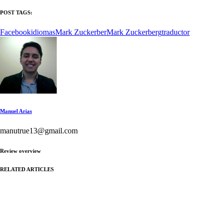
POST TAGS:
Facebook
idiomas
Mark Zuckerber
Mark Zuckerberg
traductor
Manuel Arias
manutrue13@gmail.com
Review overview
RELATED ARTICLES