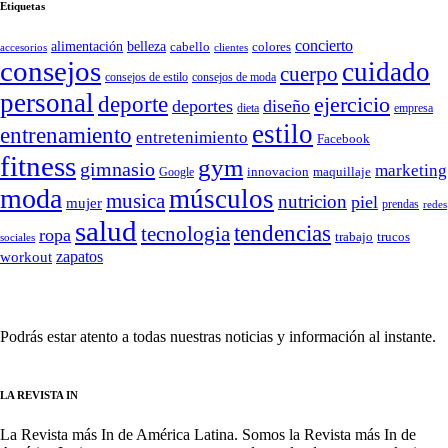
Etiquetas
concierto
belleza
alimentación
cabello
colores
accesorios
clientes
consejos
cuidado
cuerpo
consejos de moda
consejos de estilo
personal
deporte
ejercicio
deportes
diseño
dieta
empresa
estilo
entrenamiento
entretenimiento
Facebook
fitness
gym
gimnasio
marketing
Google
innovacion
maquillaje
moda
músculos
musica
nutricion
piel
mujer
prendas
redes
salud
tendencias
tecnologia
ropa
trucos
trabajo
sociales
zapatos
workout
SÍGUENOS
Podrás estar atento a todas nuestras noticias y información al instante.
LA REVISTA IN
La Revista más In de América Latina. Somos la Revista más In de