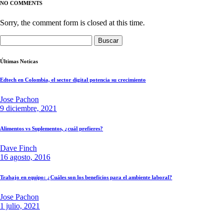
NO COMMENTS
Sorry, the comment form is closed at this time.
Buscar:
Últimas Noticas
Edtech en Colombia, el sector digital potencia su crecimiento
Jose Pachon
9 diciembre, 2021
Alimentos vs Suplementos, ¿cuál prefieres?
Dave Finch
16 agosto, 2016
Trabajo en equipo: ¿Cuáles son los beneficios para el ambiente laboral?
Jose Pachon
1 julio, 2021