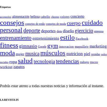
Etiquetas
concierto
belleza
alimentación
cabello
colores
accesorios
clientes
consejos
cuidado
cuerpo
consejos de moda
consejos de estilo
personal
deporte
ejercicio
deportes
diseño
dieta
empresa
estilo
entrenamiento
entretenimiento
Facebook
fitness
gym
gimnasio
marketing
Google
innovacion
maquillaje
moda
músculos
musica
nutricion
piel
mujer
prendas
redes
salud
tendencias
tecnologia
ropa
trucos
trabajo
sociales
zapatos
workout
SÍGUENOS
Podrás estar atento a todas nuestras noticias y información al instante.
LA REVISTA IN