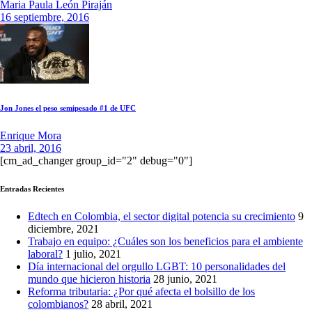
Maria Paula León Piraján
16 septiembre, 2016
Jon Jones el peso semipesado #1 de UFC
Enrique Mora
23 abril, 2016
[cm_ad_changer group_id="2" debug="0"]
Entradas Recientes
Edtech en Colombia, el sector digital potencia su crecimiento
9
diciembre, 2021
Trabajo en equipo: ¿Cuáles son los beneficios para el ambiente
laboral?
1 julio, 2021
Día internacional del orgullo LGBT: 10 personalidades del
mundo que hicieron historia
28 junio, 2021
Reforma tributaria: ¿Por qué afecta el bolsillo de los
colombianos?
28 abril, 2021