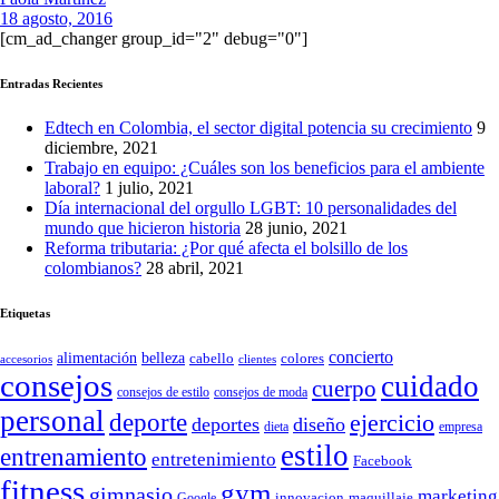
18 agosto, 2016
[cm_ad_changer group_id="2" debug="0"]
Entradas Recientes
Edtech en Colombia, el sector digital potencia su crecimiento
9
diciembre, 2021
Trabajo en equipo: ¿Cuáles son los beneficios para el ambiente
laboral?
1 julio, 2021
Día internacional del orgullo LGBT: 10 personalidades del
mundo que hicieron historia
28 junio, 2021
Reforma tributaria: ¿Por qué afecta el bolsillo de los
colombianos?
28 abril, 2021
Etiquetas
concierto
belleza
alimentación
cabello
colores
accesorios
clientes
consejos
cuidado
cuerpo
consejos de moda
consejos de estilo
personal
deporte
ejercicio
deportes
diseño
dieta
empresa
estilo
entrenamiento
entretenimiento
Facebook
fitness
gym
gimnasio
marketing
Google
innovacion
maquillaje