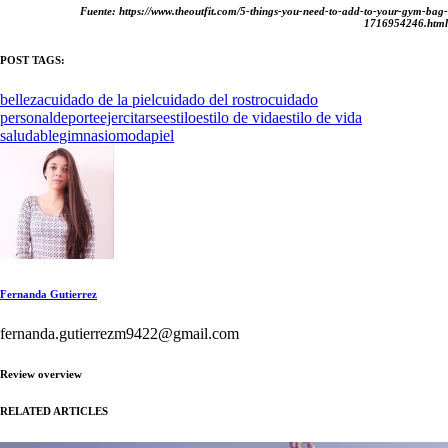
Fuente: https://www.theoutfit.com/5-things-you-need-to-add-to-your-gym-bag-
1716954246.html
POST TAGS:
belleza
cuidado de la piel
cuidado del rostro
cuidado
personal
deporte
ejercitarse
estilo
estilo de vida
estilo de vida
saludable
gimnasio
moda
piel
Fernanda Gutierrez
fernanda.gutierrezm9422@gmail.com
Review overview
RELATED ARTICLES