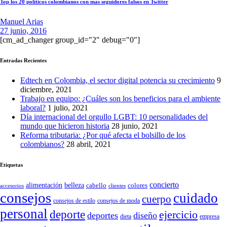
Top los 20 políticos colombianos con mas seguidores falsos en Twitter
Manuel Arias
27 junio, 2016
[cm_ad_changer group_id="2" debug="0"]
Entradas Recientes
Edtech en Colombia, el sector digital potencia su crecimiento
9
diciembre, 2021
Trabajo en equipo: ¿Cuáles son los beneficios para el ambiente
laboral?
1 julio, 2021
Día internacional del orgullo LGBT: 10 personalidades del
mundo que hicieron historia
28 junio, 2021
Reforma tributaria: ¿Por qué afecta el bolsillo de los
colombianos?
28 abril, 2021
Etiquetas
concierto
belleza
alimentación
cabello
colores
accesorios
clientes
consejos
cuidado
cuerpo
consejos de moda
consejos de estilo
personal
deporte
ejercicio
deportes
diseño
dieta
empresa