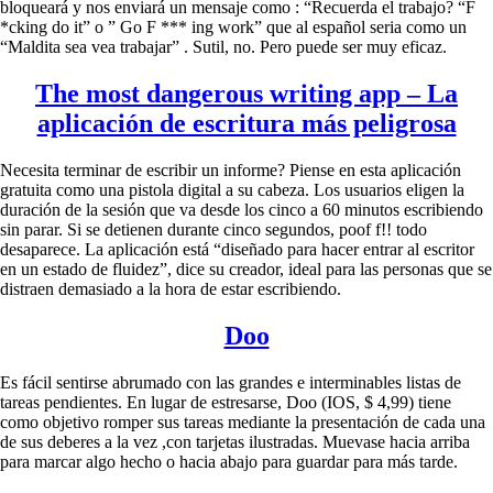
bloqueará y nos enviará un mensaje como : “Recuerda el trabajo? “F
*cking do it” o ” Go F *** ing work” que al español seria como un
“Maldita sea vea trabajar” . Sutil, no. Pero puede ser muy eficaz.
The most dangerous writing app – La
aplicación de escritura más peligrosa
Necesita terminar de escribir un informe? Piense en esta aplicación
gratuita como una pistola digital a su cabeza. Los usuarios eligen la
duración de la sesión que va desde los cinco a 60 minutos escribiendo
sin parar. Si se detienen durante cinco segundos, poof f!! todo
desaparece. La aplicación está “diseñado para hacer entrar al escritor
en un estado de fluidez”, dice su creador, ideal para las personas que se
distraen demasiado a la hora de estar escribiendo.
Doo
Es fácil sentirse abrumado con las grandes e interminables listas de
tareas pendientes. En lugar de estresarse, Doo (IOS, $ 4,99) tiene
como objetivo romper sus tareas mediante la presentación de cada una
de sus deberes a la vez ,con tarjetas ilustradas. Muevase hacia arriba
para marcar algo hecho o hacia abajo para guardar para más tarde.