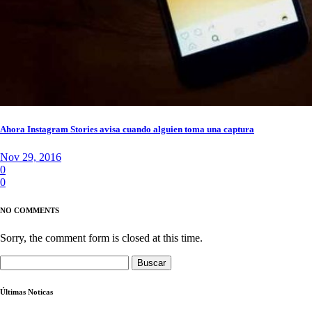
Ahora Instagram Stories avisa cuando alguien toma una captura
Nov 29, 2016
0
0
NO COMMENTS
Sorry, the comment form is closed at this time.
Buscar:
Últimas Noticas