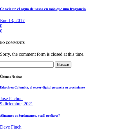
Convierte el agua de rosas en más que una fragancia
Ene 13, 2017
0
0
NO COMMENTS
Sorry, the comment form is closed at this time.
Buscar:
Últimas Noticas
Edtech en Colombia, el sector digital potencia su crecimiento
Jose Pachon
9 diciembre, 2021
Alimentos vs Suplementos, ¿cuál prefieres?
Dave Finch