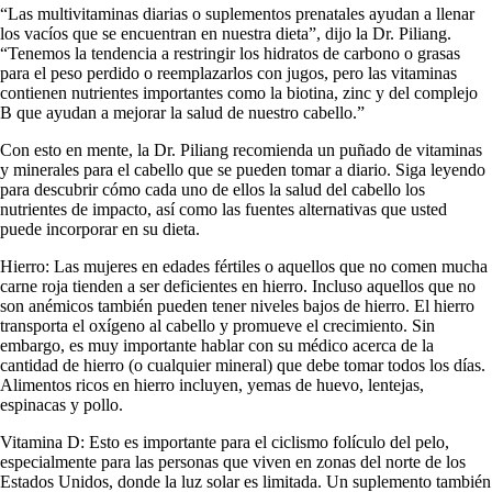
“Las multivitaminas diarias o suplementos prenatales ayudan a llenar
los vacíos que se encuentran en nuestra dieta”, dijo la Dr. Piliang.
“Tenemos la tendencia a restringir los hidratos de carbono o grasas
para el peso perdido o reemplazarlos con jugos, pero las vitaminas
contienen nutrientes importantes como la biotina, zinc y del complejo
B que ayudan a mejorar la salud de nuestro cabello.”
Con esto en mente, la Dr. Piliang recomienda un puñado de vitaminas
y minerales para el cabello que se pueden tomar a diario. Siga leyendo
para descubrir cómo cada uno de ellos la salud del cabello los
nutrientes de impacto, así como las fuentes alternativas que usted
puede incorporar en su dieta.
Hierro: Las mujeres en edades fértiles o aquellos que no comen mucha
carne roja tienden a ser deficientes en hierro. Incluso aquellos que no
son anémicos también pueden tener niveles bajos de hierro. El hierro
transporta el oxígeno al cabello y promueve el crecimiento. Sin
embargo, es muy importante hablar con su médico acerca de la
cantidad de hierro (o cualquier mineral) que debe tomar todos los días.
Alimentos ricos en hierro incluyen, yemas de huevo, lentejas,
espinacas y pollo.
Vitamina D: Esto es importante para el ciclismo folículo del pelo,
especialmente para las personas que viven en zonas del norte de los
Estados Unidos, donde la luz solar es limitada. Un suplemento también