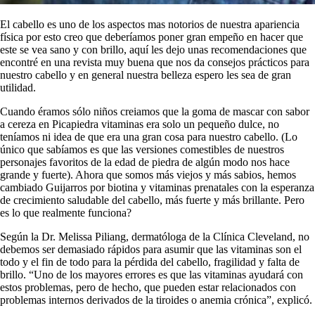
El cabello es uno de los aspectos mas notorios de nuestra apariencia
física por esto creo que deberíamos poner gran empeño en hacer que
este se vea sano y con brillo, aquí les dejo unas recomendaciones que
encontré en una revista muy buena que nos da consejos prácticos para
nuestro cabello y en general nuestra belleza espero les sea de gran
utilidad.
Cuando éramos sólo niños creiamos que la goma de mascar con sabor
a cereza en Picapiedra vitaminas era solo un pequeño dulce, no
teníamos ni idea de que era una gran cosa para nuestro cabello. (Lo
único que sabíamos es que las versiones comestibles de nuestros
personajes favoritos de la edad de piedra de algún modo nos hace
grande y fuerte). Ahora que somos más viejos y más sabios, hemos
cambiado Guijarros por biotina y vitaminas prenatales con la esperanza
de crecimiento saludable del cabello, más fuerte y más brillante. Pero
es lo que realmente funciona?
Según la Dr. Melissa Piliang, dermatóloga de la Clínica Cleveland, no
debemos ser demasiado rápidos para asumir que las vitaminas son el
todo y el fin de todo para la pérdida del cabello, fragilidad y falta de
brillo. “Uno de los mayores errores es que las vitaminas ayudará con
estos problemas, pero de hecho, que pueden estar relacionados con
problemas internos derivados de la tiroides o anemia crónica”, explicó.