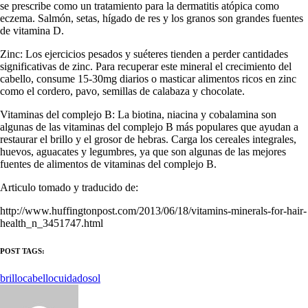
se prescribe como un tratamiento para la dermatitis atópica como
eczema. Salmón, setas, hígado de res y los granos son grandes fuentes
de vitamina D.
Zinc: Los ejercicios pesados y suéteres tienden a perder cantidades
significativas de zinc. Para recuperar este mineral el crecimiento del
cabello, consume 15-30mg diarios o masticar alimentos ricos en zinc
como el cordero, pavo, semillas de calabaza y chocolate.
Vitaminas del complejo B: La biotina, niacina y cobalamina son
algunas de las vitaminas del complejo B más populares que ayudan a
restaurar el brillo y el grosor de hebras. Carga los cereales integrales,
huevos, aguacates y legumbres, ya que son algunas de las mejores
fuentes de alimentos de vitaminas del complejo B.
Articulo tomado y traducido de:
http://www.huffingtonpost.com/2013/06/18/vitamins-minerals-for-hair-
health_n_3451747.html
POST TAGS:
brillo
cabello
cuidado
sol