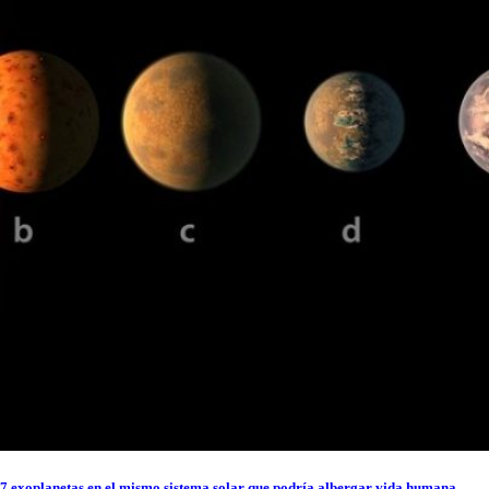
7 exoplanetas en el mismo sistema solar que podría albergar vida humana