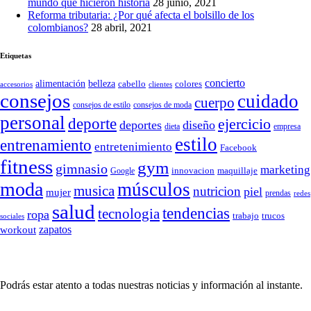
mundo que hicieron historia
28 junio, 2021
Reforma tributaria: ¿Por qué afecta el bolsillo de los
colombianos?
28 abril, 2021
Etiquetas
concierto
belleza
alimentación
cabello
colores
accesorios
clientes
consejos
cuidado
cuerpo
consejos de moda
consejos de estilo
personal
deporte
ejercicio
deportes
diseño
dieta
empresa
estilo
entrenamiento
entretenimiento
Facebook
fitness
gym
gimnasio
marketing
Google
innovacion
maquillaje
moda
músculos
musica
nutricion
piel
mujer
prendas
redes
salud
tendencias
tecnologia
ropa
trucos
trabajo
sociales
zapatos
workout
SÍGUENOS
Podrás estar atento a todas nuestras noticias y información al instante.