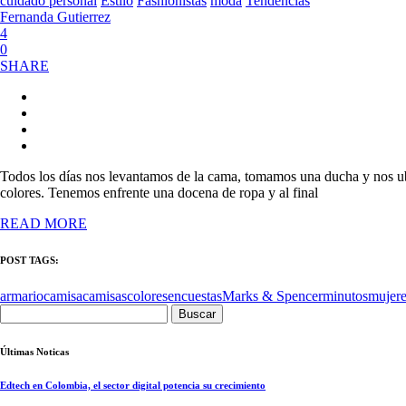
cuidado personal
Estilo
Fashionistas
moda
Tendencias
Fernanda Gutierrez
4
0
SHARE
Todos los días nos levantamos de la cama, tomamos una ducha y nos ubi
colores. Tenemos enfrente una docena de ropa y al final
READ MORE
POST TAGS:
armario
camisa
camisas
colores
encuestas
Marks & Spencer
minutos
mujere
Buscar:
Últimas Noticas
Edtech en Colombia, el sector digital potencia su crecimiento