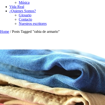
Música
Vida Real
¿Quienes Somos?
Glosario
Contacto
Nuestros escritores
Home
/
Posts Tagged "rabia de armario"