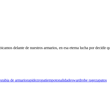
camos delante de nuestros armarios, en esa eterna lucha por decidir q
s
rabia de armario
rapidez
ropa
tiempo
tonalidades
wardrobe rage
zapatos