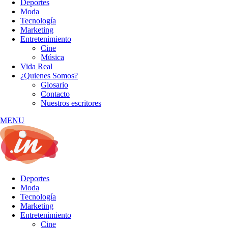
Deportes
Moda
Tecnología
Marketing
Entretenimiento
Cine
Música
Vida Real
¿Quienes Somos?
Glosario
Contacto
Nuestros escritores
MENU
Deportes
Moda
Tecnología
Marketing
Entretenimiento
Cine