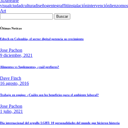
3D
arte
arte
visual
ciudad
cultura
diseño
gente
graffiti
instalación
intervención
lienzo
mos
Art
Buscar:
Últimas Noticas
Edtech en Colombia, el sector digital potencia su crecimiento
Jose Pachon
9 diciembre, 2021
Alimentos vs Suplementos, ¿cuál prefieres?
Dave Finch
16 agosto, 2016
Trabajo en equipo: ¿Cuáles son los beneficios para el ambiente laboral?
Jose Pachon
1 julio, 2021
Día internacional del orgullo LGBT: 10 personalidades del mundo que hicieron historia