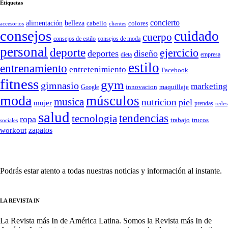
Etiquetas
concierto
belleza
alimentación
cabello
colores
accesorios
clientes
consejos
cuidado
cuerpo
consejos de moda
consejos de estilo
personal
deporte
ejercicio
deportes
diseño
dieta
empresa
estilo
entrenamiento
entretenimiento
Facebook
fitness
gym
gimnasio
marketing
Google
innovacion
maquillaje
moda
músculos
musica
nutricion
piel
mujer
prendas
redes
salud
tendencias
tecnologia
ropa
trucos
trabajo
sociales
zapatos
workout
SÍGUENOS
Podrás estar atento a todas nuestras noticias y información al instante.
LA REVISTA IN
La Revista más In de América Latina. Somos la Revista más In de