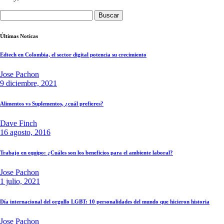
Buscar:
Últimas Noticas
Edtech en Colombia, el sector digital potencia su crecimiento
Jose Pachon
9 diciembre, 2021
Alimentos vs Suplementos, ¿cuál prefieres?
Dave Finch
16 agosto, 2016
Trabajo en equipo: ¿Cuáles son los beneficios para el ambiente laboral?
Jose Pachon
1 julio, 2021
Día internacional del orgullo LGBT: 10 personalidades del mundo que hicieron historia
Jose Pachon