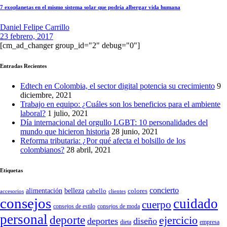
7 exoplanetas en el mismo sistema solar que podría albergar vida humana
Daniel Felipe Carrillo
23 febrero, 2017
[cm_ad_changer group_id="2" debug="0"]
Entradas Recientes
Edtech en Colombia, el sector digital potencia su crecimiento
9
diciembre, 2021
Trabajo en equipo: ¿Cuáles son los beneficios para el ambiente
laboral?
1 julio, 2021
Día internacional del orgullo LGBT: 10 personalidades del
mundo que hicieron historia
28 junio, 2021
Reforma tributaria: ¿Por qué afecta el bolsillo de los
colombianos?
28 abril, 2021
Etiquetas
concierto
belleza
alimentación
cabello
colores
accesorios
clientes
consejos
cuidado
cuerpo
consejos de moda
consejos de estilo
personal
deporte
ejercicio
deportes
diseño
dieta
empresa