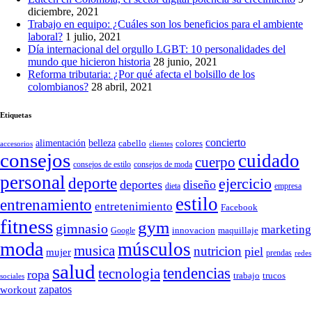
diciembre, 2021
Trabajo en equipo: ¿Cuáles son los beneficios para el ambiente
laboral?
1 julio, 2021
Día internacional del orgullo LGBT: 10 personalidades del
mundo que hicieron historia
28 junio, 2021
Reforma tributaria: ¿Por qué afecta el bolsillo de los
colombianos?
28 abril, 2021
Etiquetas
concierto
belleza
alimentación
cabello
colores
accesorios
clientes
consejos
cuidado
cuerpo
consejos de moda
consejos de estilo
personal
deporte
ejercicio
deportes
diseño
dieta
empresa
estilo
entrenamiento
entretenimiento
Facebook
fitness
gym
gimnasio
marketing
Google
innovacion
maquillaje
moda
músculos
musica
nutricion
piel
mujer
prendas
redes
salud
tendencias
tecnologia
ropa
trucos
trabajo
sociales
zapatos
workout