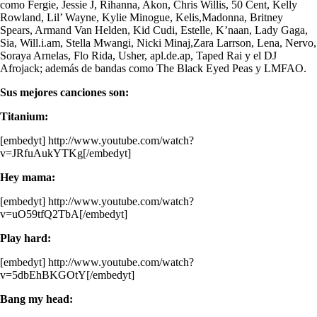
como Fergie, Jessie J, Rihanna, Akon, Chris Willis, 50 Cent, Kelly
Rowland, Lil’ Wayne, Kylie Minogue, Kelis,Madonna, Britney
Spears, Armand Van Helden, Kid Cudi, Estelle, K’naan, Lady Gaga,
Sia, Will.i.am, Stella Mwangi, Nicki Minaj,Zara Larrson, Lena, Nervo,
Soraya Arnelas, Flo Rida, Usher, apl.de.ap, Taped Rai y el DJ
Afrojack; además de bandas como The Black Eyed Peas y LMFAO.
Sus mejores canciones son:
Titanium:
[embedyt] http://www.youtube.com/watch?
v=JRfuAukYTKg[/embedyt]
Hey mama:
[embedyt] http://www.youtube.com/watch?
v=uO59tfQ2TbA[/embedyt]
Play hard:
[embedyt] http://www.youtube.com/watch?
v=5dbEhBKGOtY[/embedyt]
Bang my head: