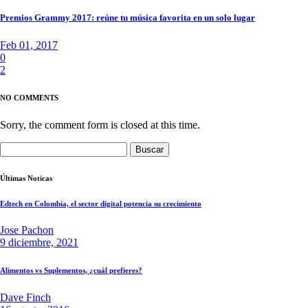
Premios Grammy 2017: reúne tu música favorita en un solo lugar
Feb 01, 2017
0
2
NO COMMENTS
Sorry, the comment form is closed at this time.
Buscar:
Últimas Noticas
Edtech en Colombia, el sector digital potencia su crecimiento
Jose Pachon
9 diciembre, 2021
Alimentos vs Suplementos, ¿cuál prefieres?
Dave Finch