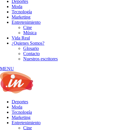
Deportes
Moda
Tecnología
Marketing
Entretenimiento
Cine
Música
Vida Real
¿Quienes Somos?
Glosario
Contacto
Nuestros escritores
MENU
Deportes
Moda
Tecnología
Marketing
Entretenimiento
Cine