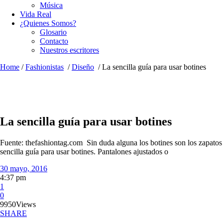
Música
Vida Real
¿Quienes Somos?
Glosario
Contacto
Nuestros escritores
Home
/
Fashionistas
/
Diseño
/
La sencilla guía para usar botines
La sencilla guía para usar botines
Fuente: thefashiontag.com Sin duda alguna los botines son los zapatos 
sencilla guía para usar botines. Pantalones ajustados o
30 mayo, 2016
4:37 pm
1
0
9950
Views
SHARE