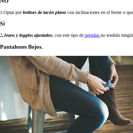
NO
1.Optar por
botines de tacón plano
con inclinaciones en el frente o q
Si
2
.Jeans y leggins ajustados
, con este tipo de
prendas
no tendrás ningú
Pantalones flojos.