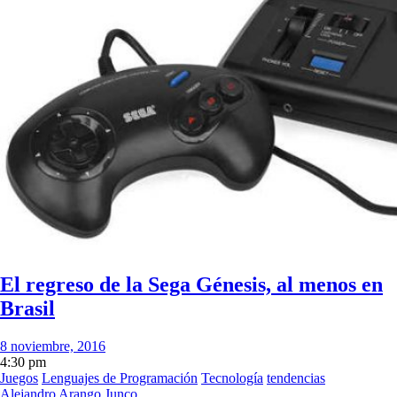
El regreso de la Sega Génesis, al menos en
Brasil
8 noviembre, 2016
4:30 pm
Juegos
Lenguajes de Programación
Tecnología
tendencias
Alejandro Arango Junco