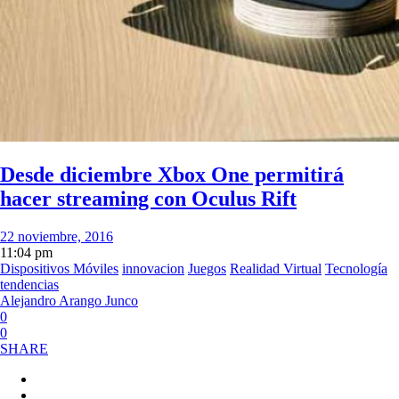
Desde diciembre Xbox One permitirá
hacer streaming con Oculus Rift
22 noviembre, 2016
11:04 pm
Dispositivos Móviles
innovacion
Juegos
Realidad Virtual
Tecnología
tendencias
Alejandro Arango Junco
0
0
SHARE