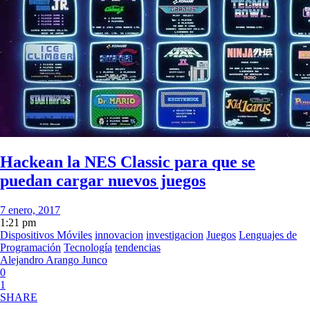
Hackean la NES Classic para que se
puedan cargar nuevos juegos
7 enero, 2017
1:21 pm
Dispositivos Móviles
innovacion
investigacion
Juegos
Lenguajes de
Programación
Tecnología
tendencias
Alejandro Arango Junco
0
1
SHARE