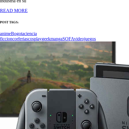
industria en su
READ MORE
POST TAGS:
anime
Bogota
ciencia
ficcion
corferias
cosplay
geek
manga
SOFA
videojuegos