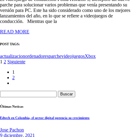
parche para solucionar varios problemas que venía presentando su
versión para PC. Este ha sido considerado como uno de los mejores
lanzamientos del año, en lo que se refiere a videojuegos de
conducción. Mientras que la
READ MORE
POST TAGS:
actualizacion
ordenadores
parche
videojuegos
Xbox
Paginación
1
2
Siguiente
de
1
2
entradas
Buscar:
Últimas Noticas
Edtech en Colombia, el sector digital potencia su crecimiento
Jose Pachon
9 diciembre, 2021