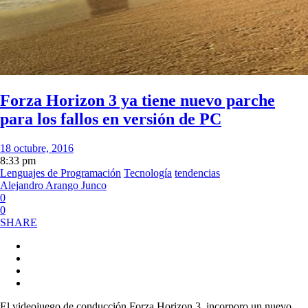
Forza Horizon 3 ya tiene nuevo parche
para los fallos en versión de PC
18 octubre, 2016
8:33 pm
Lenguajes de Programación
Tecnología
tendencias
Alejandro Arango Junco
0
0
SHARE
El videojuego de conducción Forza Horizon 3, incorporo un nuevo