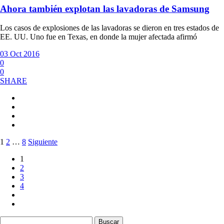
Ahora también explotan las lavadoras de Samsung
Los casos de explosiones de las lavadoras se dieron en tres estados de
EE. UU. Uno fue en Texas, en donde la mujer afectada afirmó
03 Oct 2016
0
0
SHARE
Paginación
1
2
…
8
Siguiente
de
1
2
entradas
3
4
Buscar: