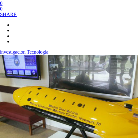
0
0
SHARE
investigacion
Tecnología