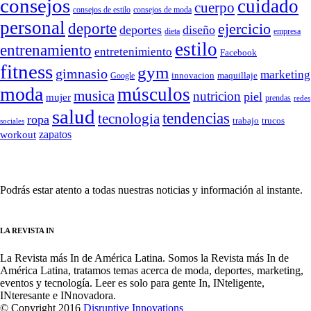
consejos
cuidado
cuerpo
consejos de moda
consejos de estilo
personal
deporte
ejercicio
deportes
diseño
dieta
empresa
estilo
entrenamiento
entretenimiento
Facebook
fitness
gym
gimnasio
marketing
Google
innovacion
maquillaje
moda
músculos
musica
nutricion
piel
mujer
prendas
redes
salud
tendencias
tecnologia
ropa
trucos
trabajo
sociales
zapatos
workout
SÍGUENOS
Podrás estar atento a todas nuestras noticias y información al instante.
LA REVISTA IN
La Revista más In de América Latina. Somos la Revista más In de
América Latina, tratamos temas acerca de moda, deportes, marketing,
eventos y tecnología. Leer es solo para gente In, INteligente,
INteresante e INnovadora.
© Copyright 2016
Disruptive Innovations