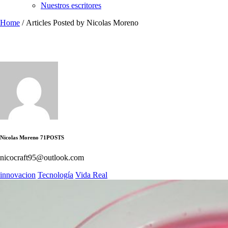
Nuestros escritores
Home
/
Articles Posted by Nicolas Moreno
Nicolas Moreno
71
POSTS
nicocraft95@outlook.com
innovacion
Tecnología
Vida Real