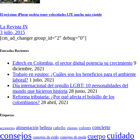
El próximo iPhone podría tener velocidades LTE mucho más rápido
La Revista IN
3 julio, 2015
[cm_ad_changer group_id="2" debug="0"]
Entradas Recientes
Edtech en Colombia, el sector digital potencia su crecimiento
9
diciembre, 2021
Trabajo en equipo: ¿Cuáles son los beneficios para el ambiente
laboral?
1 julio, 2021
Día internacional del orgullo LGBT: 10 personalidades del
mundo que hicieron historia
28 junio, 2021
Reforma tributaria: ¿Por qué afecta el bolsillo de los
colombianos?
28 abril, 2021
Etiquetas
concierto
belleza
alimentación
cabello
colores
accesorios
clientes
consejos
cuidado
cuerpo
consejos de moda
consejos de estilo