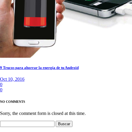
9 Trucos para ahorrar la energía de tu Android
Oct 10, 2016
0
0
NO COMMENTS
Sorry, the comment form is closed at this time.
Buscar: