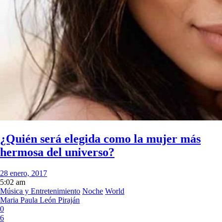
¿Quién será elegida como la mujer más
hermosa del universo?
28 enero, 2017
5:02 am
Música y Entretenimiento
Noche
World
Maria Paula León Piraján
0
6