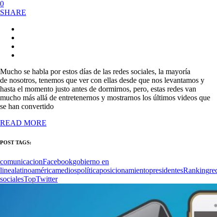
0
SHARE
Mucho se habla por estos días de las redes sociales, la mayoría
de nosotros, tenemos que ver con ellas desde que nos levantamos y
hasta el momento justo antes de dormirnos, pero, estas redes van
mucho más allá de entretenernos y mostrarnos los últimos videos que
se han convertido
READ MORE
POST TAGS:
comunicacion
Facebook
gobierno en
linea
latinoamérica
medios
política
posicionamiento
presidentes
Ranking
re
sociales
Top
Twitter