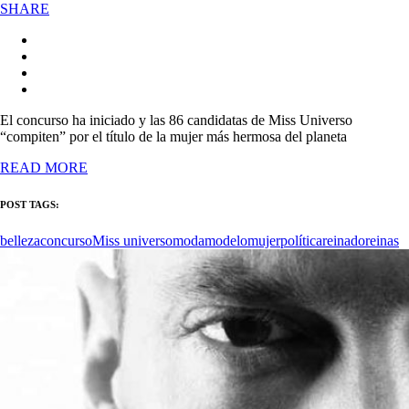
SHARE
El concurso ha iniciado y las 86 candidatas de Miss Universo
“compiten” por el título de la mujer más hermosa del planeta
READ MORE
POST TAGS:
belleza
concurso
Miss universo
moda
modelo
mujer
política
reinado
reinas