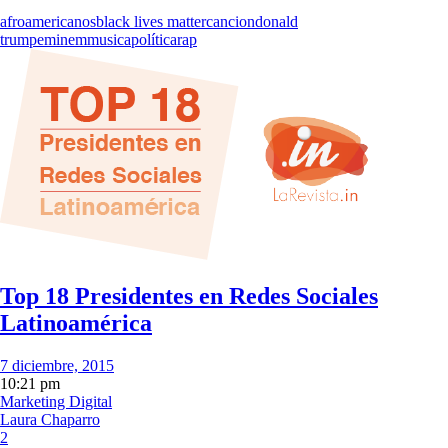
afroamericanos
black lives matter
cancion
donald
trump
eminem
musica
política
rap
Top 18 Presidentes en Redes Sociales
Latinoamérica
7 diciembre, 2015
10:21 pm
Marketing Digital
Laura Chaparro
2