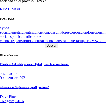
sociedad en el proceso. Hoy en
READ MORE
POST TAGS:
ayuda
social
bienestar
clientes
conciencia
consumidores
corporacion
donacion
emp
sociales
política
rendicion de
cuentas
responsabilidad
retroalimentacion
sostenible
startups
TOMS
youtu
Buscar:
Últimas Noticas
Edtech en Colombia, el sector digital potencia su crecimiento
Jose Pachon
9 diciembre, 2021
Alimentos vs Suplementos, ¿cuál prefieres?
Dave Finch
16 agosto, 2016