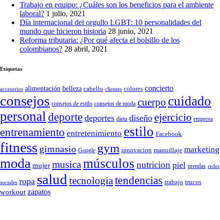
Trabajo en equipo: ¿Cuáles son los beneficios para el ambiente
laboral?
1 julio, 2021
Día internacional del orgullo LGBT: 10 personalidades del
mundo que hicieron historia
28 junio, 2021
Reforma tributaria: ¿Por qué afecta el bolsillo de los
colombianos?
28 abril, 2021
Etiquetas
concierto
belleza
alimentación
cabello
colores
accesorios
clientes
consejos
cuidado
cuerpo
consejos de moda
consejos de estilo
personal
deporte
ejercicio
deportes
diseño
dieta
empresa
estilo
entrenamiento
entretenimiento
Facebook
fitness
gym
gimnasio
marketing
Google
innovacion
maquillaje
moda
músculos
musica
nutricion
piel
mujer
prendas
redes
salud
tendencias
tecnologia
ropa
trucos
trabajo
sociales
zapatos
workout
SÍGUENOS