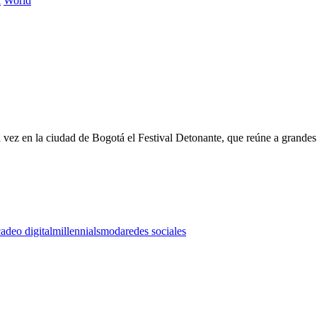
l
World
a vez en la ciudad de Bogotá el Festival Detonante, que reúne a grandes
adeo digital
millennials
moda
redes sociales