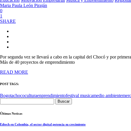
Educacion
Motivacion Empresarial
Música y Entretenimiento
Regiona
Maria Paula León Piraján
0
1
SHARE
Por segunda vez se llevará a cabo en la capital del Chocó y por primer
Más de 40 proyectos de emprendimiento
READ MORE
POST TAGS:
Bogota
choco
cultura
enprendimiento
festival musica
medio ambiente
merc
Buscar:
Últimas Noticas
Edtech en Colombia, el sector digital potencia su crecimiento