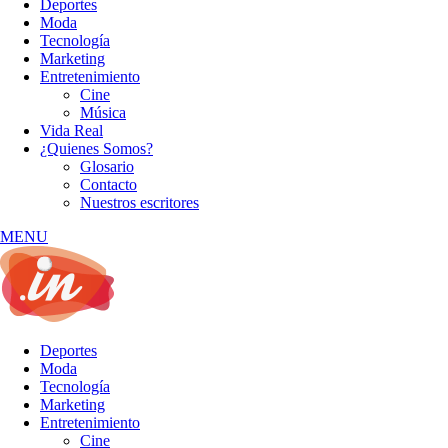
Deportes
Moda
Tecnología
Marketing
Entretenimiento
Cine
Música
Vida Real
¿Quienes Somos?
Glosario
Contacto
Nuestros escritores
MENU
Deportes
Moda
Tecnología
Marketing
Entretenimiento
Cine