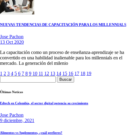
NUEVAS TENDENCIAS DE CAPACITACIÓN PARA LOS MILLENNIALS
Jose Pachon
13 Oct 2020
La capacitación como un proceso de enseñanza-aprendizaje se ha
convertido en una habilidad inalienable para los millennials en el
mercado. La generación del milenio
1
2
3
4
5
6
7
8
9
10
11
12
13
14
15
16
17
18
19
Buscar:
Últimas Noticas
Edtech en Colombia, el sector digital potencia su crecimiento
Jose Pachon
9 diciembre, 2021
Alimentos vs Suplementos, ¿cuál prefieres?