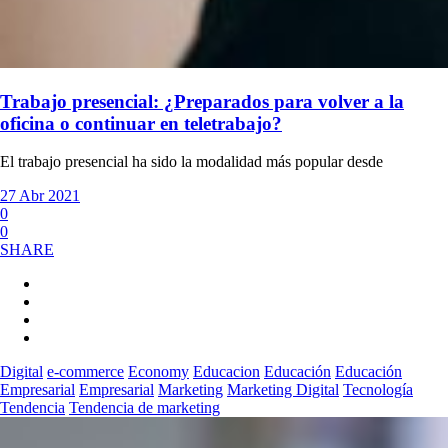
Trabajo presencial: ¿Preparados para volver a la
oficina o continuar en teletrabajo?
El trabajo presencial ha sido la modalidad más popular desde
27 Abr 2021
0
0
SHARE
Digital
e-commerce
Economy
Educacion
Educación
Educación
Empresarial
Empresarial
Marketing
Marketing Digital
Tecnología
Tendencia
Tendencia de marketing