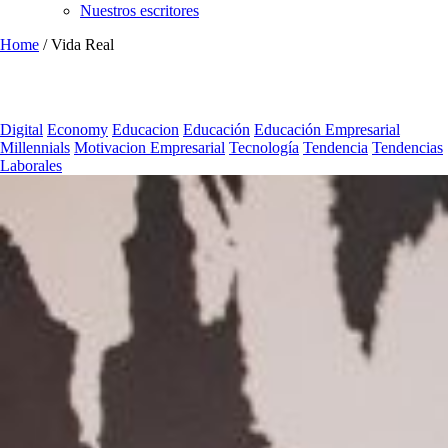
Nuestros escritores
Home
/
Vida Real
Digital
Economy
Educacion
Educación
Educación Empresarial
Millennials
Motivacion Empresarial
Tecnología
Tendencia
Tendencias
Laborales