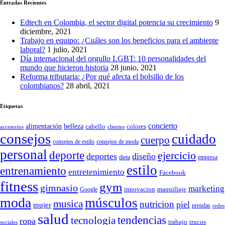
Entradas Recientes
Edtech en Colombia, el sector digital potencia su crecimiento
9
diciembre, 2021
Trabajo en equipo: ¿Cuáles son los beneficios para el ambiente
laboral?
1 julio, 2021
Día internacional del orgullo LGBT: 10 personalidades del
mundo que hicieron historia
28 junio, 2021
Reforma tributaria: ¿Por qué afecta el bolsillo de los
colombianos?
28 abril, 2021
Etiquetas
concierto
belleza
alimentación
cabello
colores
accesorios
clientes
consejos
cuidado
cuerpo
consejos de moda
consejos de estilo
personal
deporte
ejercicio
deportes
diseño
dieta
empresa
estilo
entrenamiento
entretenimiento
Facebook
fitness
gym
gimnasio
marketing
Google
innovacion
maquillaje
moda
músculos
musica
nutricion
piel
mujer
prendas
redes
salud
tendencias
tecnologia
ropa
trucos
trabajo
sociales