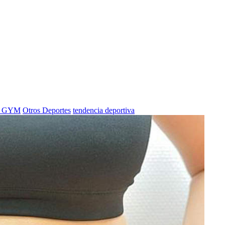
on GYM
Otros Deportes
tendencia deportiva