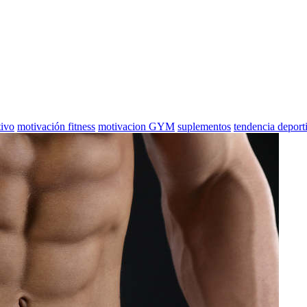
ivo
motivación fitness
motivacion GYM
suplementos
tendencia deport