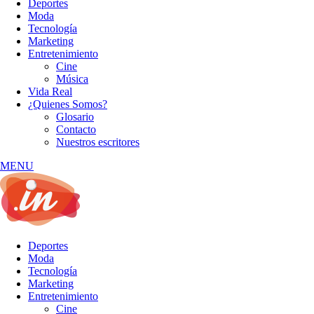
Deportes
Moda
Tecnología
Marketing
Entretenimiento
Cine
Música
Vida Real
¿Quienes Somos?
Glosario
Contacto
Nuestros escritores
MENU
Deportes
Moda
Tecnología
Marketing
Entretenimiento
Cine