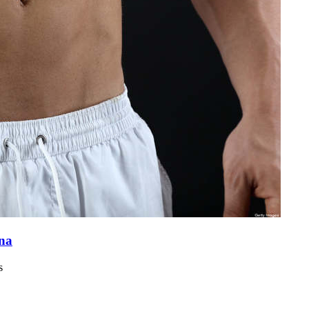
ina
s