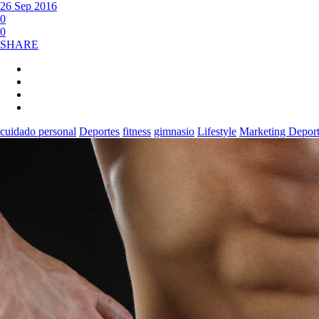
26 Sep 2016
0
0
SHARE
cuidado personal
Deportes
fitness
gimnasio
Lifestyle
Marketing Deport