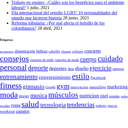
Trabajo en equipo: ¿Cuáles son los beneficios para el ambiente
laboral?
1 julio, 2021
Día internacional del orgullo LGBT: 10 personalidades del
mundo que hicieron historia
28 junio, 2021
Reforma tributaria: ¿Por qué afecta el bolsillo de los
colombianos?
28 abril, 2021
Etiquetas
concierto
belleza
alimentación
cabello
colores
accesorios
clientes
consejos
cuidado
cuerpo
consejos de moda
consejos de estilo
personal
deporte
ejercicio
deportes
diseño
dieta
empresa
estilo
entrenamiento
entretenimiento
Facebook
fitness
gym
gimnasio
marketing
Google
innovacion
maquillaje
moda
músculos
musica
nutricion
piel
mujer
prendas
redes
salud
tendencias
tecnologia
ropa
trucos
trabajo
sociales
zapatos
workout
SÍGUENOS