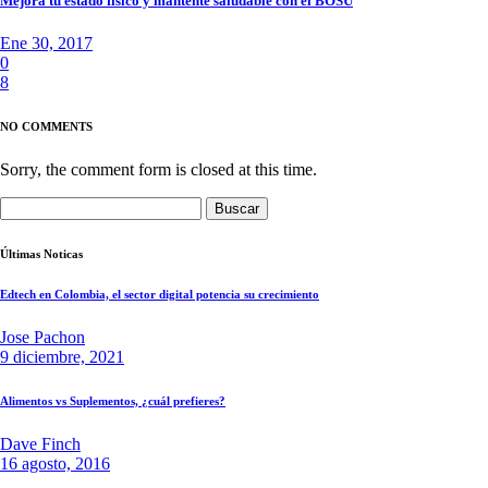
Mejora tu estado físico y mantente saludable con el BOSU
Ene 30, 2017
0
8
NO COMMENTS
Sorry, the comment form is closed at this time.
Buscar:
Últimas Noticas
Edtech en Colombia, el sector digital potencia su crecimiento
Jose Pachon
9 diciembre, 2021
Alimentos vs Suplementos, ¿cuál prefieres?
Dave Finch
16 agosto, 2016