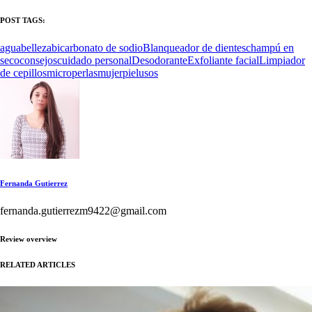
POST TAGS:
agua
belleza
bicarbonato de sodio
Blanqueador de dientes
champú en
seco
consejos
cuidado personal
Desodorante
Exfoliante facial
Limpiador
de cepillos
microperlas
mujer
piel
usos
Fernanda Gutierrez
fernanda.gutierrezm9422@gmail.com
Review overview
RELATED ARTICLES