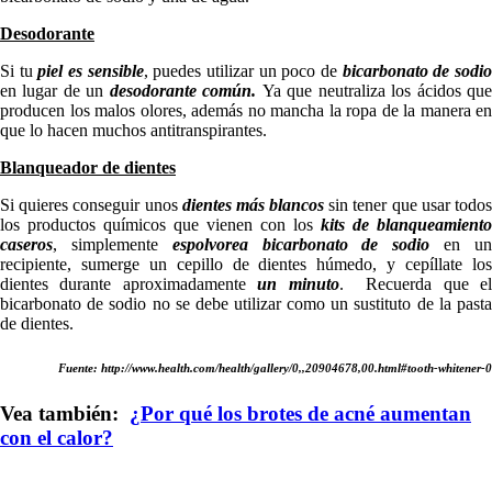
Desodorante
Si tu
piel es sensible
, puedes utilizar un poco de
bicarbonato de sodi
en lugar de un
desodorante común.
Ya que neutraliza los ácidos qu
producen los malos olores, además no mancha la ropa de la manera en
que lo hacen muchos antitranspirantes.
Blanqueador de dientes
Si quieres conseguir unos
dientes más blancos
sin tener que usar todo
los productos químicos que vienen con los
kits de blanqueamiento
caseros
, simplemente
espolvorea bicarbonato de sodio
en u
recipiente, sumerge un cepillo de dientes húmedo, y cepíllate los
dientes durante aproximadamente
un minuto
. Recuerda que el
bicarbonato de sodio no se debe utilizar como un sustituto de la pasta
de dientes.
Fuente: http://www.health.com/health/gallery/0,,20904678,00.html#tooth-whitener-0
Vea también:
¿Por qué los brotes de acné aumentan
con el calor?