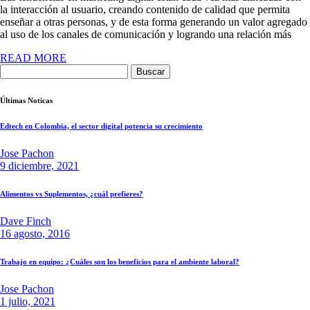
la interacción al usuario, creando contenido de calidad que permita
enseñar a otras personas, y de esta forma generando un valor agregado
al uso de los canales de comunicación y logrando una relación más
READ MORE
Buscar:
Últimas Noticas
Edtech en Colombia, el sector digital potencia su crecimiento
Jose Pachon
9 diciembre, 2021
Alimentos vs Suplementos, ¿cuál prefieres?
Dave Finch
16 agosto, 2016
Trabajo en equipo: ¿Cuáles son los beneficios para el ambiente laboral?
Jose Pachon
1 julio, 2021