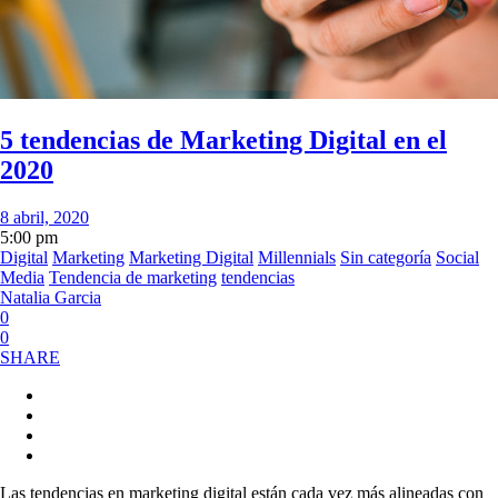
5 tendencias de Marketing Digital en el
2020
8 abril, 2020
5:00 pm
Digital
Marketing
Marketing Digital
Millennials
Sin categoría
Social
Media
Tendencia de marketing
tendencias
Natalia Garcia
0
0
SHARE
Las tendencias en marketing digital están cada vez más alineadas con