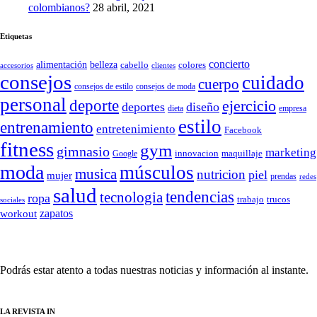
colombianos?
28 abril, 2021
Etiquetas
concierto
belleza
alimentación
cabello
colores
accesorios
clientes
consejos
cuidado
cuerpo
consejos de moda
consejos de estilo
personal
deporte
ejercicio
deportes
diseño
dieta
empresa
estilo
entrenamiento
entretenimiento
Facebook
fitness
gym
gimnasio
marketing
Google
innovacion
maquillaje
moda
músculos
musica
nutricion
piel
mujer
prendas
redes
salud
tendencias
tecnologia
ropa
trucos
trabajo
sociales
zapatos
workout
SÍGUENOS
Podrás estar atento a todas nuestras noticias y información al instante.
LA REVISTA IN